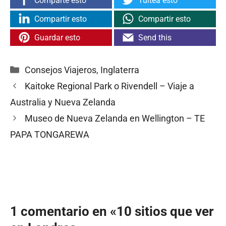
Comparte esto
Tuitea esto
Compartir esto
Compartir esto
Guardar esto
Send this
Categorías
Consejos Viajeros
,
Inglaterra
Kaitoke Regional Park o Rivendell – Viaje a
Australia y Nueva Zelanda
Museo de Nueva Zelanda en Wellington – TE
PAPA TONGAREWA
1 comentario en «10 sitios que ver