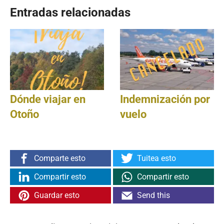
Entradas relacionadas
Dónde viajar en
Indemnización por
Otoño
vuelo
Comparte esto
Tuitea esto
Compartir esto
Compartir esto
Guardar esto
Send this