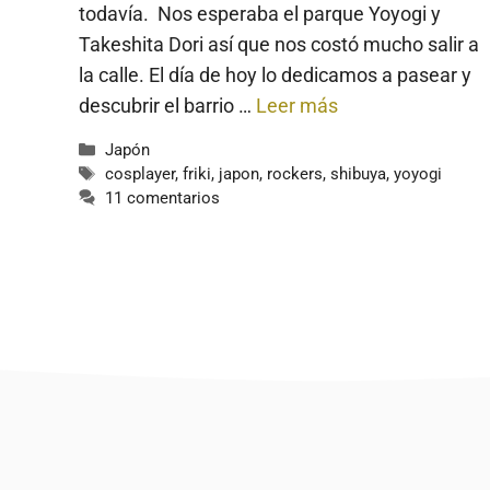
todavía. Nos esperaba el parque Yoyogi y
Takeshita Dori así que nos costó mucho salir a
la calle. El día de hoy lo dedicamos a pasear y
descubrir el barrio …
Leer más
Categorías
Japón
Etiquetas
cosplayer
,
friki
,
japon
,
rockers
,
shibuya
,
yoyogi
11 comentarios