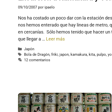
09/10/2007
por
ipaelo
Nos ha costado un poco dar con la estación de
nos hemos enterado que hay lineas de metro, q
en cercanías. Sólo hemos tenido que hacer un tr
que llegar a …
Leer más
Categorías
Japón
Etiquetas
Bola de Dragón
,
friki
,
japon
,
kamakura
,
kita
,
pulpo
,
y
12 comentarios