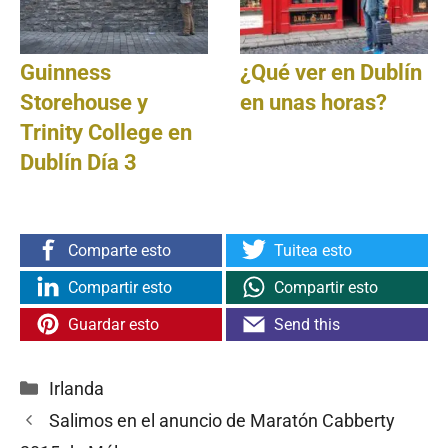
Guinness
¿Qué ver en Dublín
Storehouse y
en unas horas?
Trinity College en
Dublín Día 3
Comparte esto
Tuitea esto
Compartir esto
Compartir esto
Guardar esto
Send this
Categorías
Irlanda
Salimos en el anuncio de Maratón Cabberty