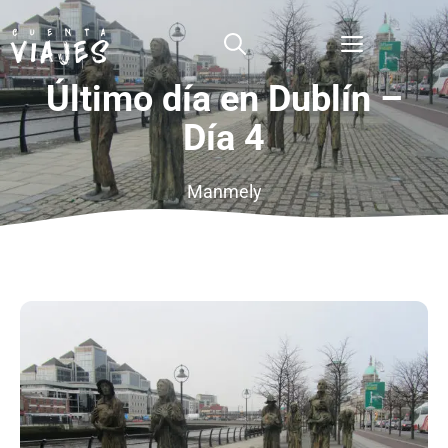
Saltar
al
Menú
contenido
Último día en Dublín –
Día 4
Manmely