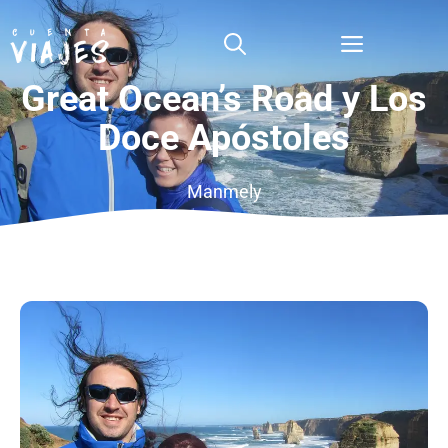
Saltar
al
Menú
contenido
Great Ocean’s Road y Los
Doce Apóstoles
Manmely