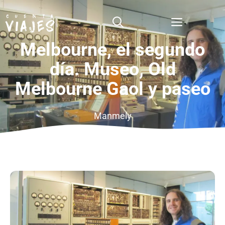
Saltar
al
Menú
contenido
Melbourne, el segundo
día. Museo, Old
Melbourne Gaol y paseo
Manmely