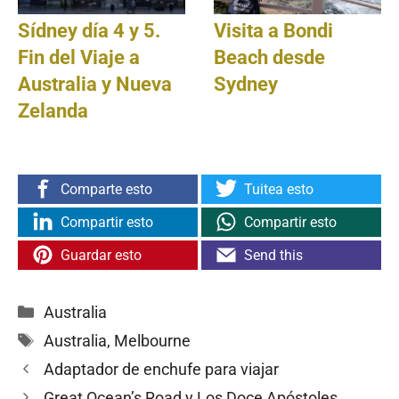
Sídney día 4 y 5.
Visita a Bondi
Fin del Viaje a
Beach desde
Australia y Nueva
Sydney
Zelanda
Comparte esto
Tuitea esto
Compartir esto
Compartir esto
Guardar esto
Send this
Categorías
Australia
Etiquetas
Australia
,
Melbourne
Adaptador de enchufe para viajar
Great Ocean’s Road y Los Doce Apóstoles