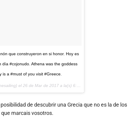
nón que construyeron en si honor. Hoy es
un día #cojonudo. Athena was the goddess
y is a #must of you visit #Greece.
esailing) el
26 de Mar de 2017 a la(s) 6:12 PDT
a posibilidad de descubrir una Grecia que no es la de los
o que marcais vosotros.