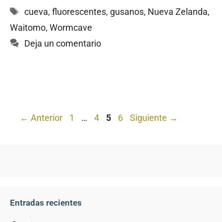
Etiquetas
cueva
,
fluorescentes
,
gusanos
,
Nueva Zelanda
,
Waitomo
,
Wormcave
Deja un comentario
Página
Página
Página
Página
←
Anterior
1
…
4
5
6
Siguiente
→
Entradas recientes