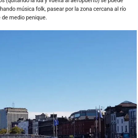
 (quitando la ida y vuelta al aeropuerto) se puede
ando música folk, pasear por la zona cercana al río
te de medio penique.